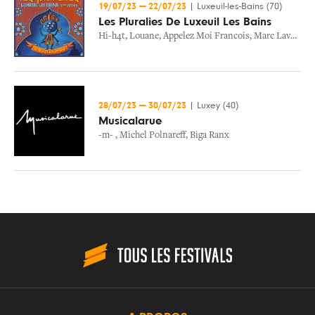
19/07/23
—
22/07/23
|
Luxeuil-les-Bains (70)
Les Pluralies De Luxeuil Les Bains
Hi-h4t
,
Louane
,
Appelez Moi Francois
,
Marc Lavoine
,
28/07/23
—
30/07/23
|
Luxey (40)
Musicalarue
-m-
,
Michel Polnareff
,
Biga Ranx