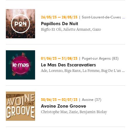
26/05/23
—
28/05/23
|
Saint-Laurent-de-Cuves (50)
Papillons De Nuit
Bigflo Et Oli
,
Juliette Armanet
,
Gazo
01/06/23
—
31/08/23
|
Puget-sur Argens (83)
Le Mas Des Escaravatiers
Ade
,
Lorenzo
,
Biga Ranx
,
La Femme
,
Bug De L'an 2000
30/06/23
—
02/07/23
|
Avoine (37)
Avoine Zone Groove
Christophe Mae
,
Zazie
,
Benjamin Biolay