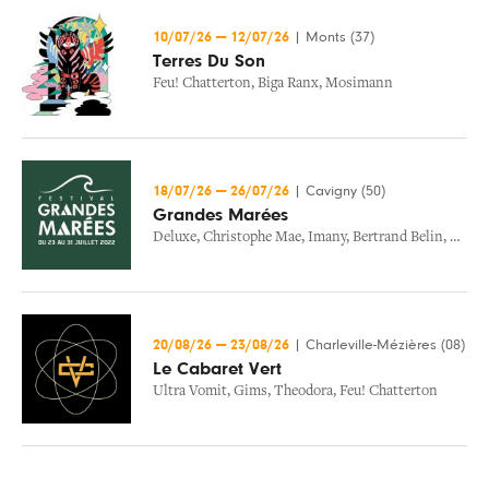
10/07/26
—
12/07/26
|
Monts (37)
Terres Du Son
Feu! Chatterton
,
Biga Ranx
,
Mosimann
18/07/26
—
26/07/26
|
Cavigny (50)
Grandes Marées
Deluxe
,
Christophe Mae
,
Imany
,
Bertrand Belin
,
Ofenb
20/08/26
—
23/08/26
|
Charleville-Mézières (08)
Le Cabaret Vert
Ultra Vomit
,
Gims
,
Theodora
,
Feu! Chatterton