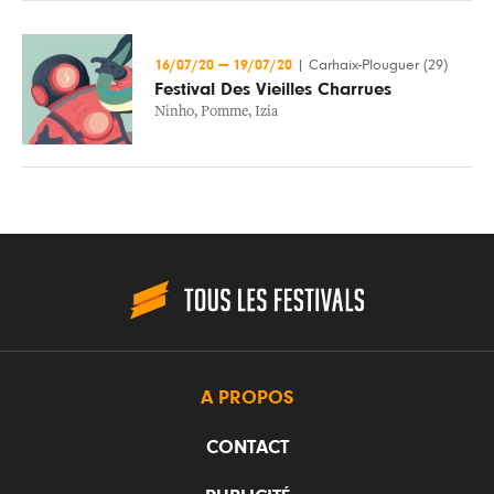
16/07/20
—
19/07/20
|
Carhaix-Plouguer (29)
Festival Des Vieilles Charrues
Ninho
,
Pomme
,
Izia
A PROPOS
CONTACT