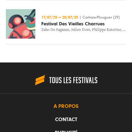
17/07/25
—
20/07/25
|
Carhaix-Plouguer (29)
Festival Des Vieilles Charrues
Zaho De Sagazan
,
Julien Dore
,
Philippe Katerine
,
Delu
A PROPOS
CONTACT