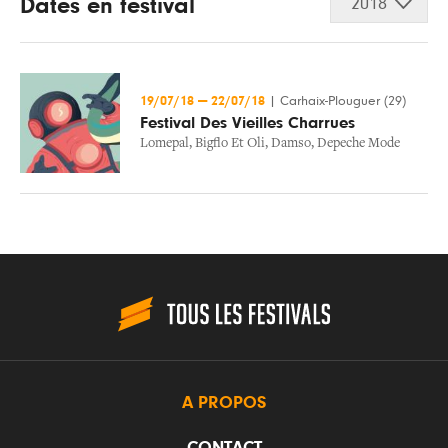
Dates en festival
2018
19/07/18
—
22/07/18
|
Carhaix-Plouguer (29)
Festival Des Vieilles Charrues
Lomepal
,
Bigflo Et Oli
,
Damso
,
Depeche Mode
A PROPOS