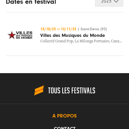
Dates en festival
2023
13/10/23
—
12/11/23
|
Saint-Denis (93)
Villes des Musiques du Monde
Collectif Grand Pop
,
La Milonga Portuaire
,
Canzoniere Grecanico Salentino
A PROPOS