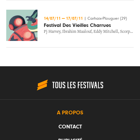
14/07/11
—
17/07/11
|
Carhaix-Plouguer (29)
Festival Des Vieilles Charrues
Pj Harvey
,
Ibrahim Maalouf
,
Eddy Mitchell
,
Scorpions
A PROPOS
CONTACT