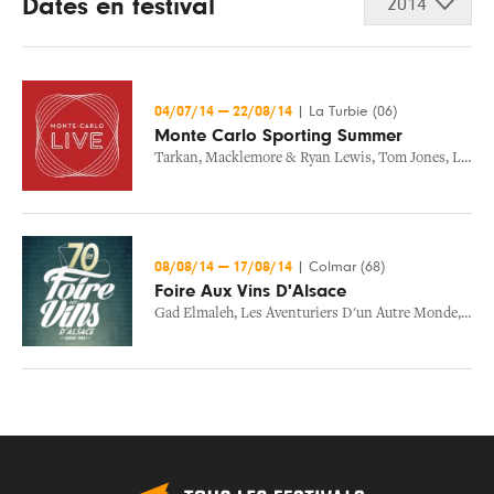
Dates en festival
2014
04/07/14
—
22/08/14
|
La Turbie (06)
Monte Carlo Sporting Summer
Tarkan
,
Macklemore & Ryan Lewis
,
Tom Jones
,
Laura Pausini
08/08/14
—
17/08/14
|
Colmar (68)
Foire Aux Vins D'Alsace
Gad Elmaleh
,
Les Aventuriers D'un Autre Monde
,
Texa