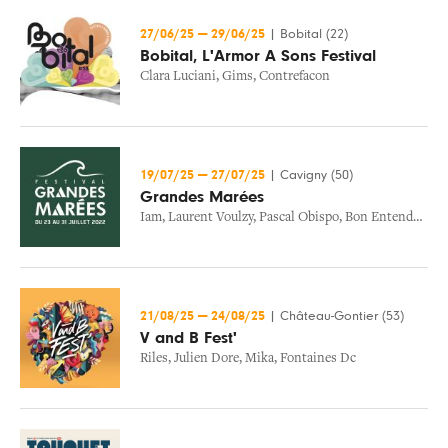
27/06/25
—
29/06/25
|
Bobital (22)
Bobital, L'Armor A Sons Festival
Clara Luciani
,
Gims
,
Contrefacon
19/07/25
—
27/07/25
|
Cavigny (50)
Grandes Marées
Iam
,
Laurent Voulzy
,
Pascal Obispo
,
Bon Entendeur
,
Bo
21/08/25
—
24/08/25
|
Château-Gontier (53)
V and B Fest'
Riles
,
Julien Dore
,
Mika
,
Fontaines Dc