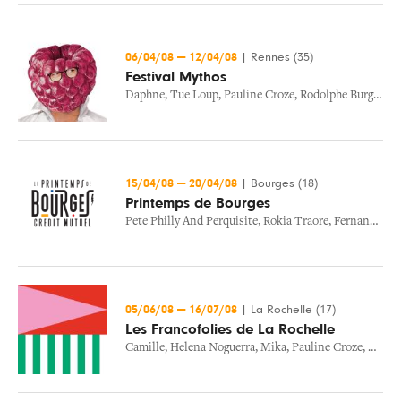
06/04/08
—
12/04/08
|
Rennes (35)
Festival Mythos
Daphne
,
Tue Loup
,
Pauline Croze
,
Rodolphe Burger
,
Mi
15/04/08
—
20/04/08
|
Bourges (18)
Printemps de Bourges
Pete Philly And Perquisite
,
Rokia Traore
,
Fernando Corona Aka Murcof
05/06/08
—
16/07/08
|
La Rochelle (17)
Les Francofolies de La Rochelle
Camille
,
Helena Noguerra
,
Mika
,
Pauline Croze
,
Tetes 