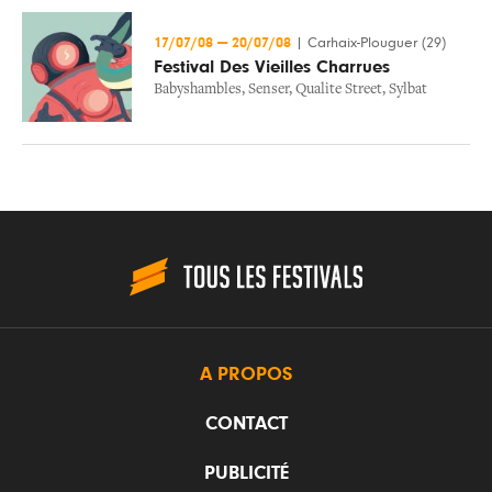
17/07/08
—
20/07/08
|
Carhaix-Plouguer (29)
Festival Des Vieilles Charrues
Babyshambles
,
Senser
,
Qualite Street
,
Sylbat
A PROPOS
CONTACT
PUBLICITÉ