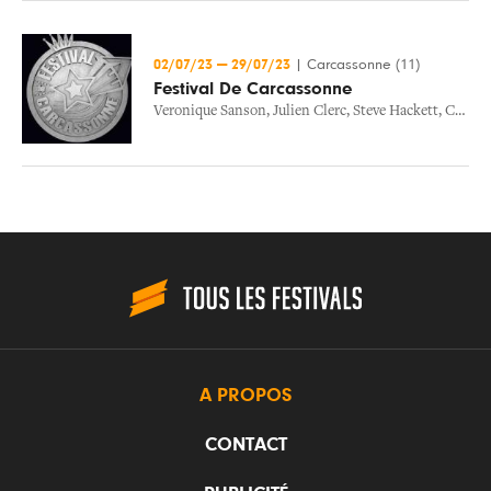
02/07/23
—
29/07/23
|
Carcassonne (11)
Festival De Carcassonne
Veronique Sanson
,
Julien Clerc
,
Steve Hackett
,
Compagnie Bejart Ballet Lausanne
A PROPOS
CONTACT