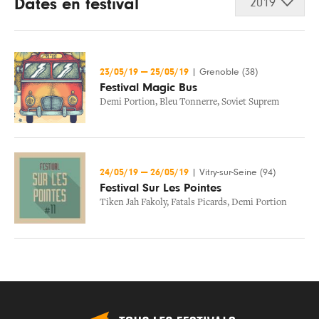
Dates en festival
2019
23/05/19
—
25/05/19
|
Grenoble (38)
Festival Magic Bus
Demi Portion
,
Bleu Tonnerre
,
Soviet Suprem
24/05/19
—
26/05/19
|
Vitry-sur-Seine (94)
Festival Sur Les Pointes
Tiken Jah Fakoly
,
Fatals Picards
,
Demi Portion