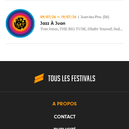
09/07/26
—
19/07/26
|
Juan-les-Pins (06)
Jazz À Juan
Tom Jones
,
THE BIG TUSK
,
Dhafer Youssef
,
Seal
,
Cyr
A PROPOS
CONTACT