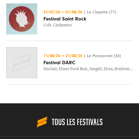
31/07/26
—
01/08/26
|
La Clayette (71)
Festival Saint Rock
Colt
,
Cachemire
11/08/26
—
21/08/26
|
Le Poinçonnet (36)
Festival DARC
Sinclair
,
Elmer Food Beat
,
Jungeli
,
Eloiz
,
Boulevard Des Airs