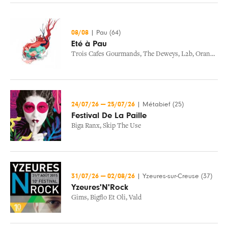
08/08
|
Pau (64)
Eté à Pau
Trois Cafes Gourmands
,
The Deweys
,
L2b
,
Orange Blossom
24/07/26
—
25/07/26
|
Métabief (25)
Festival De La Paille
Biga Ranx
,
Skip The Use
31/07/26
—
02/08/26
|
Yzeures-sur-Creuse (37)
Yzeures'N'Rock
Gims
,
Bigflo Et Oli
,
Vald