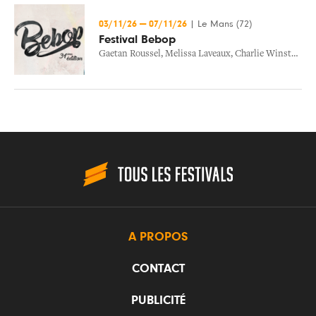
03/11/26
—
07/11/26
|
Le Mans (72)
Festival Bebop
Gaetan Roussel
,
Melissa Laveaux
,
Charlie Winston
,
Ou
A PROPOS
CONTACT
PUBLICITÉ