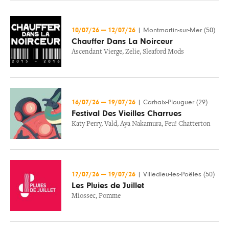
10/07/26
—
12/07/26
|
Montmartin-sur-Mer (50)
Chauffer Dans La Noirceur
Ascendant Vierge
,
Zelie
,
Sleaford Mods
16/07/26
—
19/07/26
|
Carhaix-Plouguer (29)
Festival Des Vieilles Charrues
Katy Perry
,
Vald
,
Aya Nakamura
,
Feu! Chatterton
17/07/26
—
19/07/26
|
Villedieu-les-Poëles (50)
Les Pluies de Juillet
Miossec
,
Pomme