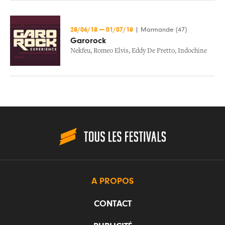
28/06/18
—
01/07/18
|
Marmande (47)
Garorock
Nekfeu
,
Romeo Elvis
,
Eddy De Pretto
,
Indochine
A PROPOS
CONTACT