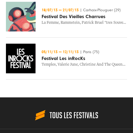
18/07/13
—
21/07/13
|
Carhaix-Plouguer (29)
Festival Des Vieilles Charrues
La Femme
,
Rammstein
,
Patrick Bruel "tres Souvent, Je Pense A Vous..."
05/11/13
—
12/11/13
|
Paris (75)
Festival Les inRocKs
Temples
,
Valerie June
,
Christine And The Queens
,
Lon