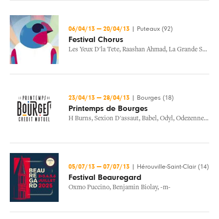
06/04/13
—
20/04/13
|
Puteaux (92)
Festival Chorus
Les Yeux D'la Tete
,
Raashan Ahmad
,
La Grande Sophie
23/04/13
—
28/04/13
|
Bourges (18)
Printemps de Bourges
H Burns
,
Sexion D'assaut
,
Babel
,
Odyl
,
Odezenne
,
Ron
05/07/13
—
07/07/13
|
Hérouville-Saint-Clair (14)
Festival Beauregard
Oxmo Puccino
,
Benjamin Biolay
,
-m-