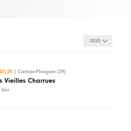
2020
/07/20
|
Carhaix-Plouguer (29)
s Vieilles Charrues
,
Izia