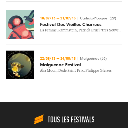
18/07/13
—
21/07/13
|
Carhaix-Plouguer (29)
Festival Des Vieilles Charrues
La Femme
,
Rammstein
,
Patrick Bruel "tres Souvent, Je Pense A Vous..."
22/08/13
—
24/08/13
|
Malguénac (56)
Malguenac Festival
Aka Moon
,
Dede Saint Prix
,
Philippe Gleizes