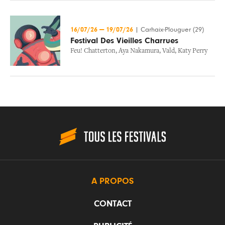
16/07/26
—
19/07/26
|
Carhaix-Plouguer (29)
Festival Des Vieilles Charrues
Feu! Chatterton
,
Aya Nakamura
,
Vald
,
Katy Perry
A PROPOS
CONTACT