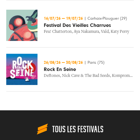
16/07/26
—
19/07/26
|
Carhaix-Plouguer (29)
Festival Des Vieilles Charrues
Feu! Chatterton
,
Aya Nakamura
,
Vald
,
Katy Perry
26/08/26
—
30/08/26
|
Paris (75)
Rock En Seine
Deftones
,
Nick Cave & The Bad Seeds
,
Kompromat
,
Mi