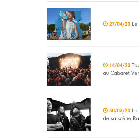

27/04/20
Le

14/04/20
Top
au Cabaret Ver

30/03/20
Le
de sa scène R