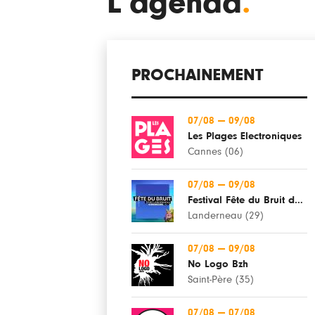
L'agenda
.
PROCHAINEMENT
07/08
—
09/08
Les Plages Electroniques
Cannes (06)
07/08
—
09/08
Festival Fête du Bruit dans Landerneau
Landerneau (29)
07/08
—
09/08
No Logo Bzh
Saint-Père (35)
07/08
—
07/08