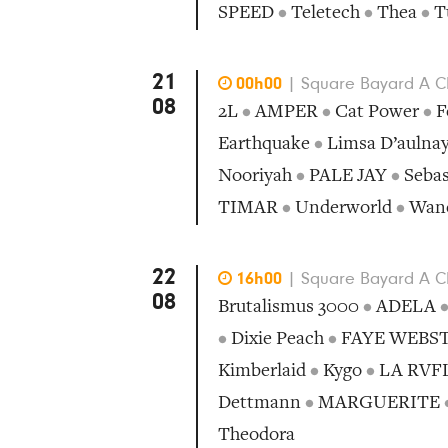
SPEED
•
Teletech
•
Thea
•
T
21

00h00
|
Square Bayard A Cha
08
2L
•
AMPER
•
Cat Power
•
F
Earthquake
•
Limsa D’aulna
Nooriyah
•
PALE JAY
•
Sebas
TIMAR
•
Underworld
•
Wan
22

16h00
|
Square Bayard A Cha
08
Brutalismus 3000
•
ADELA
•
Dixie Peach
•
FAYE WEBS
Kimberlaid
•
Kygo
•
LA RVF
Dettmann
•
MARGUERITE
Theodora