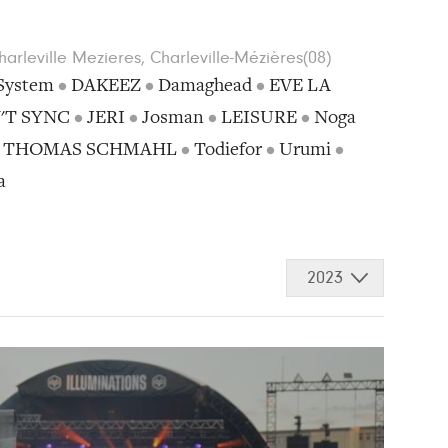
rleville Mezieres, Charleville-Mézières(08)
System
•
DAKEEZ
•
Damaghead
•
EVE LA
'T SYNC
•
JERI
•
Josman
•
LEISURE
•
Noga
•
THOMAS SCHMAHL
•
Todiefor
•
Urumi
•
a
2023