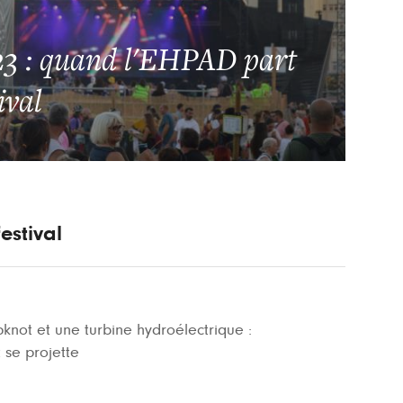
23 : quand l'EHPAD part
ival
estival
pknot et une turbine hydroélectrique :
 se projette