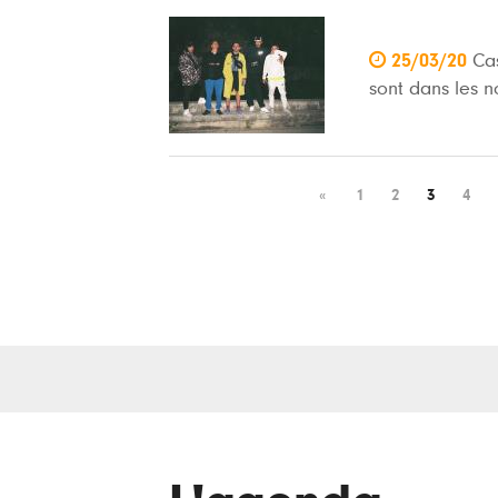

25/03/20
Ca
sont dans les 
«
1
2
3
4