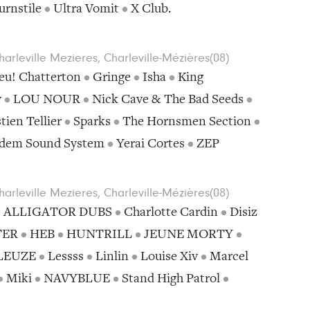
urnstile
•
Ultra Vomit
•
X Club.
rleville Mezieres, Charleville-Mézières(08)
eu! Chatterton
•
Gringe
•
Isha
•
King
y
•
LOU NOUR
•
Nick Cave & The Bad Seeds
•
tien Tellier
•
Sparks
•
The Hornsmen Section
•
dem Sound System
•
Yerai Cortes
•
ZEP
rleville Mezieres, Charleville-Mézières(08)
•
ALLIGATOR DUBS
•
Charlotte Cardin
•
Disiz
TER
•
HEB
•
HUNTRILL
•
JEUNE MORTY
•
LEUZE
•
Lessss
•
Linlin
•
Louise Xiv
•
Marcel
•
Miki
•
NAVYBLUE
•
Stand High Patrol
•