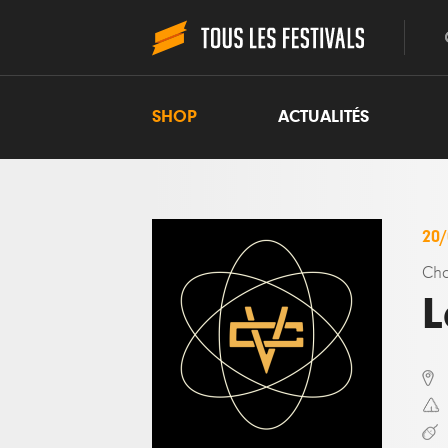
SHOP
ACTUALITÉS
20
Ch
L