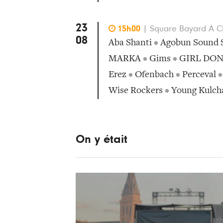
23

15h00
|
Square Bayard A Cha
08
Aba Shanti
•
Agobun Sound 
MARKA
•
Gims
•
GIRL DON
Erez
•
Ofenbach
•
Perceval
Wise Rockers
•
Young Kulch
On y était