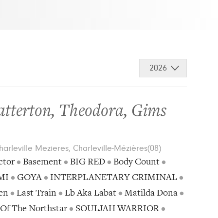
2026
atterton
,
Theodora
,
Gims
rleville Mezieres, Charleville-Mézières(08)
ctor
•
Basement
•
BIG RED
•
Body Count
•
MI
•
GOYA
•
INTERPLANETARY CRIMINAL
•
en
•
Last Train
•
Lb Aka Labat
•
Matilda Dona
•
 Of The Northstar
•
SOULJAH WARRIOR
•