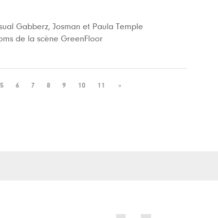
sual Gabberz, Josman et Paula Temple
noms de la scène GreenFloor
5
6
7
8
9
10
11
»