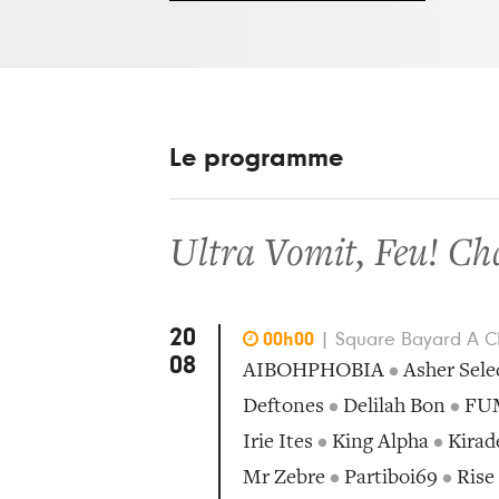
Le programme
Ultra Vomit
,
Feu! Ch
20

00h00
|
Square Bayard A Cha
08
AIBOHPHOBIA
•
Asher Sele
Deftones
•
Delilah Bon
•
FU
Irie Ites
•
King Alpha
•
Kirad
Mr Zebre
•
Partiboi69
•
Rise