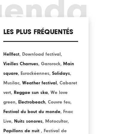
genda
LES PLUS FRÉQUENTÉS
Hellfest
,
Download festival
,
Vieilles Charrues
,
Garorock
,
Main
square
,
Eurockéennes
,
Solidays
,
Musilac
,
Weather festival
,
Cabaret
vert
,
Reggae sun ska
,
We love
green
,
Electrobeach
,
Couvre feu
,
Festival du bout du monde
,
Fnac
Live
,
Nuits sonores
,
Motocultor
,
Papillons de nuit
,
Festival de