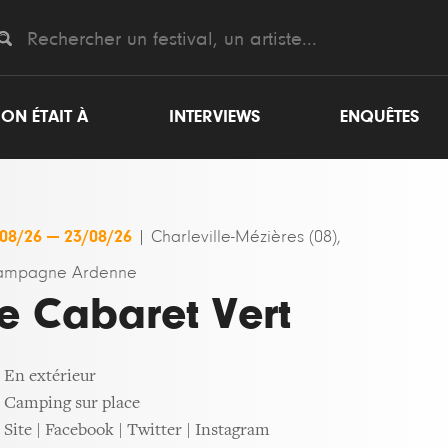
ON ÉTAIT À
INTERVIEWS
ENQUÊTES
/08/26
—
23/08/26
|
Charleville-Mézières (08),
ampagne Ardenne
e Cabaret Vert
En extérieur
Camping sur place
Site
|
Facebook
|
Twitter
|
Instagram