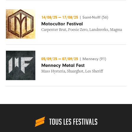
14/08/25
—
17/08/25
|
Saint-Nolff (56)
Motocultor Festival
Carpenter Brut
,
Poesie Zero
,
Landmvrks
,
Magma
05/09/25
—
07/09/25
|
Mennecy (91)
Mennecy Metal Fest
Mass Hysteria
,
Shaarghot
,
Les Sheriff