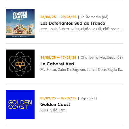
26/06/25
—
29/06/25
|
Le Barcarès (66)
Les Deferlantes Sud de France
Jean Louis Aubert
,
Riles
,
Bigflo Et Oli
,
Philippe Katerine
14/08/25
—
17/08/25
|
Charleville-Mézières (08)
Le Cabaret Vert
Mc Solaar
,
Zaho De Sagazan
,
Julien Dore
,
Bigflo Et Oli
05/09/25
—
07/09/25
|
Dijon (21)
Golden Coast
Riles
,
Vald
,
Iam