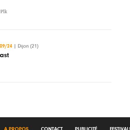
,
Plk
/09/24
|
Dijon (21)
ast
A PROPOS
CONTACT
PUBLICITÉ
FESTIVA