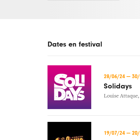
Dates en festival
28/06/24
—
30
Solidays
Louise Attaque
19/07/24
—
20