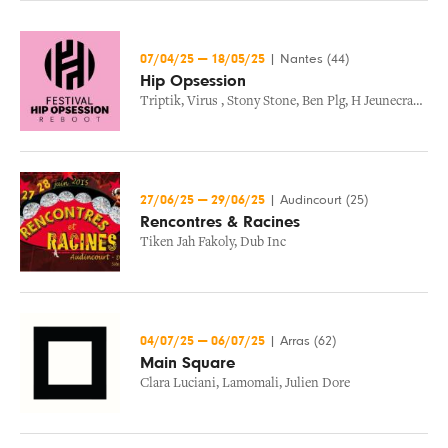
07/04/25
—
18/05/25
|
Nantes (44)
Hip Opsession
Triptik
,
Virus
,
Stony Stone
,
Ben Plg
,
H Jeunecrack
,
Ch
27/06/25
—
29/06/25
|
Audincourt (25)
Rencontres & Racines
Tiken Jah Fakoly
,
Dub Inc
04/07/25
—
06/07/25
|
Arras (62)
Main Square
Clara Luciani
,
Lamomali
,
Julien Dore