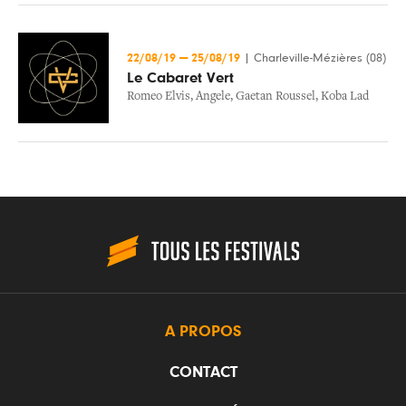
22/08/19
—
25/08/19
|
Charleville-Mézières (08)
Le Cabaret Vert
Romeo Elvis
,
Angele
,
Gaetan Roussel
,
Koba Lad
A PROPOS
CONTACT