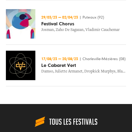
29/03/23
—
02/04/23
|
Puteaux (92)
Festival Chorus
Josman
,
Zaho De Sagazan
,
Vladimir Cauchemar
17/08/23
—
20/08/23
|
Charleville-Mézières (08)
Le Cabaret Vert
Damso
,
Juliette Armanet
,
Dropkick Murphys
,
Black Eyed Peas