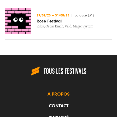
29/08/25
—
31/08/25
|
Toulouse (31)
Rose Festival
Riles
,
Oscar Emch
,
Vald
,
Magic System
A PROPOS
CONTACT