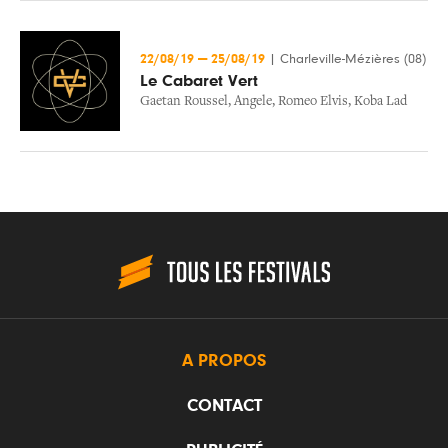
22/08/19
—
25/08/19
|
Charleville-Mézières (08)
Le Cabaret Vert
Gaetan Roussel
,
Angele
,
Romeo Elvis
,
Koba Lad
A PROPOS
CONTACT