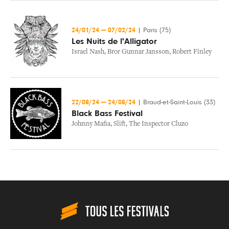
24/01/24
—
07/02/24
|
Paris (75)
Les Nuits de l'Alligator
Israel Nash
,
Bror Gunnar Jansson
,
Robert Finley
22/08/24
—
24/08/24
|
Braud-et-Saint-Louis (33)
Black Bass Festival
Johnny Mafia
,
Slift
,
The Inspector Cluzo