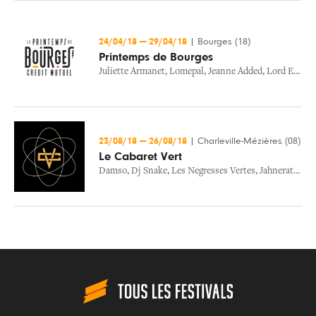
24/04/18
—
29/04/18
|
Bourges (18)
Printemps de Bourges
Juliette Armanet
,
Lomepal
,
Jeanne Added
,
Lord Esperanza
23/08/18
—
26/08/18
|
Charleville-Mézières (08)
Le Cabaret Vert
Damso
,
Dj Snake
,
Les Negresses Vertes
,
Jahneration