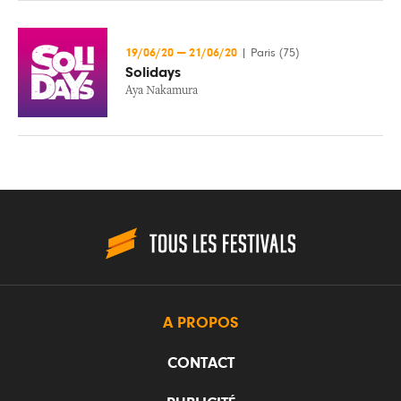
19/06/20
—
21/06/20
|
Paris (75)
Solidays
Aya Nakamura
A PROPOS
CONTACT