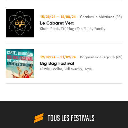
15/08/24
—
18/08/24
|
Charleville-Mézières (08)
Le Cabaret Vert
Shaka Ponk
,
Tif
,
Hugo Tsr
,
Fonky Family
19/09/24
—
21/09/24
|
Bagnères-de-Bigorre (65)
Big Bag Festival
Flavia Coelho
,
Sidi Wacho
,
Doya