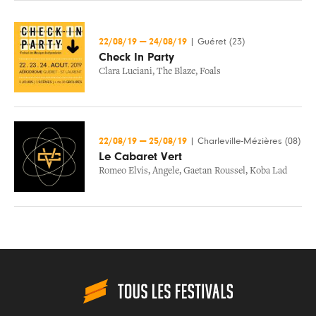
22/08/19
—
24/08/19
|
Guéret (23)
Check In Party
Clara Luciani
,
The Blaze
,
Foals
22/08/19
—
25/08/19
|
Charleville-Mézières (08)
Le Cabaret Vert
Romeo Elvis
,
Angele
,
Gaetan Roussel
,
Koba Lad