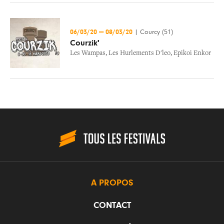
06/03/20
—
08/03/20
|
Courcy (51)
Courzik'
Les Wampas
,
Les Hurlements D'leo
,
Epikoi Enkor
A PROPOS
CONTACT