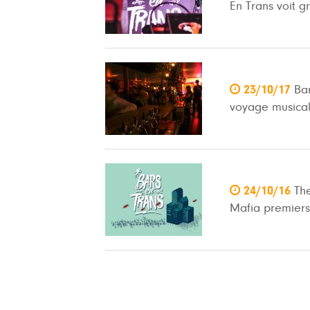
En Trans voit g

23/10/17
Bar
voyage musical

24/10/16
Th
Mafia premiers