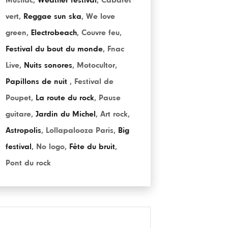
Musilac
,
Weather festival
,
Cabaret
vert
,
Reggae sun ska
,
We love
green
,
Electrobeach
,
Couvre feu
,
Festival du bout du monde
,
Fnac
Live
,
Nuits sonores
,
Motocultor
,
Papillons de nuit
,
Festival de
Poupet
,
La route du rock
,
Pause
guitare
,
Jardin du Michel
,
Art rock
,
Astropolis
,
Lollapalooza Paris
,
Big
festival
,
No logo
,
Fête du bruit
,
Pont du rock