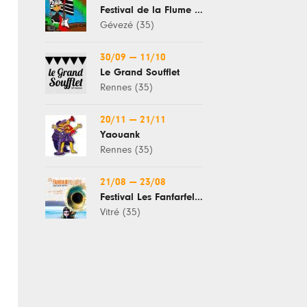
Festival de la Flume Enchantée
Gévezé (35)
30/09
—
11/10
Le Grand Soufflet
Rennes (35)
20/11
—
21/11
Yaouank
Rennes (35)
21/08
—
23/08
Festival Les Fanfarfelues
Vitré (35)