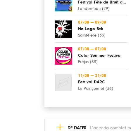
Festival Fête du Bruit dans Landerneau
Landerneau (29)
07/08
—
09/08
No Logo Bzh
Saint-Père (35)
07/08
—
07/08
Color Summer Festival
Fréjus (83)
11/08
—
21/08
Festival DARC
Le Poinçonnet (36)
+
DE DATES
L’agenda complet pa