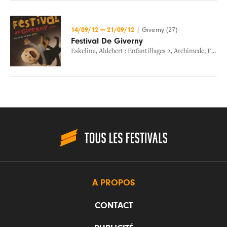
14/09/12
—
21/09/12
|
Giverny (27)
Festival De Giverny
Eskelina
,
Aldebert : Enfantillages 2
,
Archimede
,
Fm Laeti
A PROPOS
CONTACT