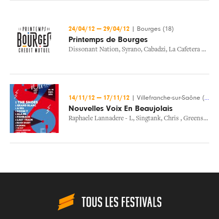
24/04/12
—
29/04/12
|
Bourges (18)
Printemps de Bourges
Dissonant Nation
,
Syrano
,
Cabadzi
,
La Cafetera Roja
,
14/11/12
—
17/11/12
|
Villefranche-sur-Saône (69)
Nouvelles Voix En Beaujolais
Raphaele Lannadere - L
,
Singtank
,
Chris
,
Greenshape
,