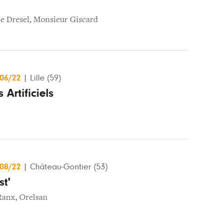
e Dresel
,
Monsieur Giscard
/06/22
|
Lille (59)
 Artificiels
/08/22
|
Château-Gontier (53)
t'
Ranx
,
Orelsan