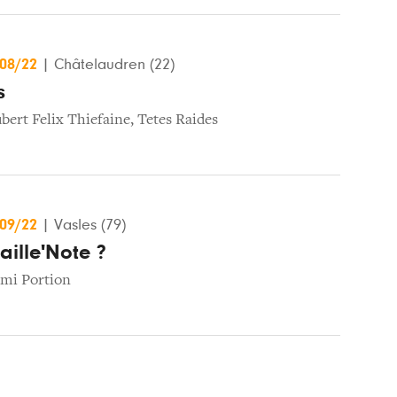
/08/22
|
Châtelaudren (22)
s
bert Felix Thiefaine
,
Tetes Raides
/09/22
|
Vasles (79)
aille'Note ?
mi Portion