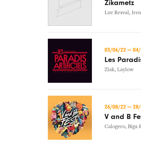
Zikametz
Luv Resval
,
Iren
03/06/22
—
04
Les Paradis
Ziak
,
Laylow
26/08/22
—
28
V and B Fes
Calogero
,
Biga 