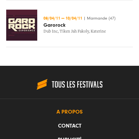
08/04/11
—
10/04/11
|
Marmande (47)
Garorock
Dub Inc
,
Tiken Jah Fakoly
,
Katerine
A PROPOS
CONTACT