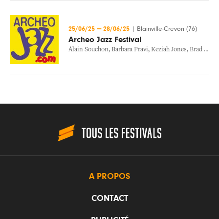
25/06/25
—
28/06/25
|
Blainville-Crevon (76)
Archeo Jazz Festival
Alain Souchon
,
Barbara Pravi
,
Keziah Jones
,
Brad Mehldau
A PROPOS
CONTACT