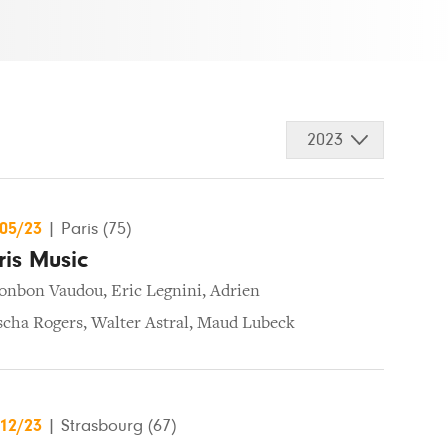
2023
/05/23
|
Paris (75)
ris Music
onbon Vaudou
,
Eric Legnini
,
Adrien
scha Rogers
,
Walter Astral
,
Maud Lubeck
/12/23
|
Strasbourg (67)