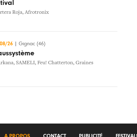
tival
etera Roja
,
Afrotronix
/08/26
|
Gignac (46)
caussystème
Arkana
,
SAMELI
,
Feu! Chatterton
,
Graines
A PROPOS
CONTACT
PUBLICITÉ
FESTIVA