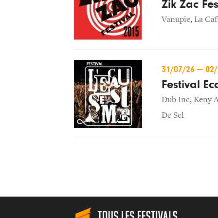
Zik Zac Fes
Vanupie
,
La Caf
31/07/26
—
02
Festival E
Dub Inc
,
Keny 
De Sel