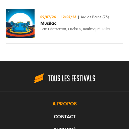
09/07/26
—
12/07/26
|
Aix-les-Bains (73)
Musilac
Feu! Chatterton
,
Orelsan
,
Jamiroquai
,
Riles
A PROPOS
CONTACT