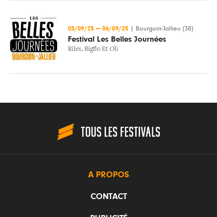
05/09/25
—
06/09/25
|
Bourgoin-Jallieu (38)
Festival Les Belles Journées
Riles
,
Bigflo Et Oli
A PROPOS
CONTACT