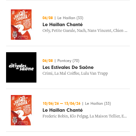
06/08
|
Le Haillan (33)
Le Haillan Chanté
Orly
,
Petite Gueule
,
Nach
,
Nans Vincent
,
Chien Noir
,
C
06/08
|
Pontcey (70)
Les Estivales De Saône
Crimi
,
La Mal Coiffee
,
Lulu Van Trapp
10/06/26
—
13/06/26
|
Le Haillan (33)
Le Haillan Chanté
Frederic Bobin
,
Klo Pelgag
,
La Maison Tellier
,
Emily Loizeau