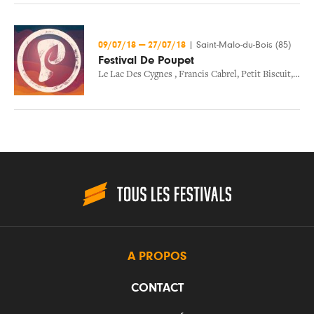
09/07/18
—
27/07/18
|
Saint-Malo-du-Bois (85)
Festival De Poupet
Le Lac Des Cygnes
,
Francis Cabrel
,
Petit Biscuit
,
Ibey
A PROPOS
CONTACT