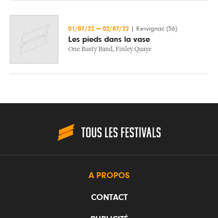
01/07/22
—
02/07/22
|
Kervignac (56)
Les pieds dans la vase
One Rusty Band
,
Finley Quaye
A PROPOS
CONTACT