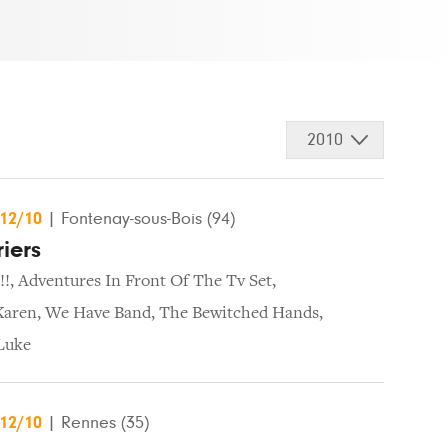
2010
/12/10
|
Fontenay-sous-Bois (94)
iers
!!
,
Adventures In Front Of The Tv Set
,
Karen
,
We Have Band
,
The Bewitched Hands
,
Luke
/12/10
|
Rennes (35)